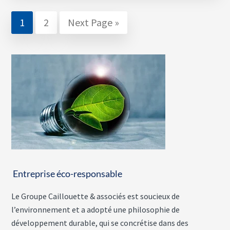
Page
Page
Go
1
2
Next Page »
to
Entreprise éco-responsable
Le Groupe Caillouette & associés est soucieux de
l’environnement et a adopté une philosophie de
développement durable, qui se concrétise dans des