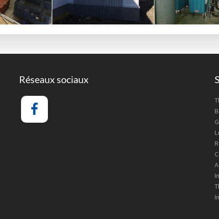
Réseaux sociaux
S
T
B
G
L
R
C
A
I
T
I