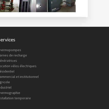
ervices
hermopompes
ornes de recharge
énératrices
ocation vélos électriques
ésidentiel
ommercial et institutionnel
gricole
ndustriel
hermographie
nstallation temporaire