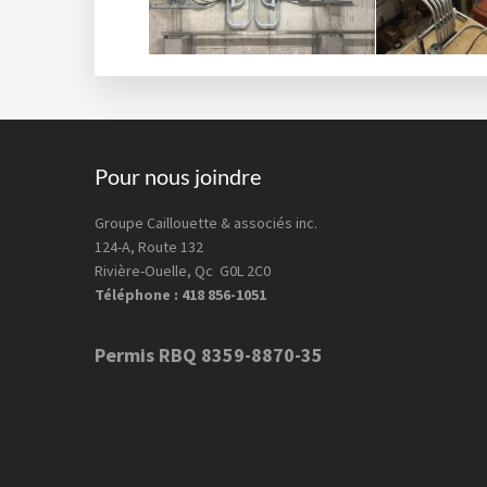
Footer
Pour nous joindre
Groupe Caillouette & associés inc.
124-A, Route 132
Rivière-Ouelle, Qc G0L 2C0
Téléphone : 418 856-1051
Permis RBQ 8359-8870-35